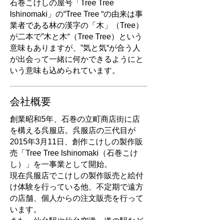
石巻こけしの屋号「Tree Tree
Ishinomaki」の“Tree Tree “の由来は事
業者である林の漢字の「木」（Tree）
が二本で”木と木“（Tree Tree）という
意味もありますが、”気と気“が合う人
が出会って一緒に何かできるようにと
いう意味も込められています。
会社概要
創業昭和5年、石巻の立町商店街に店
を構える呉服店。呉服店の三代目が
2015年3月11日、創作こけしの製作販
売「Tree Tree Ishinomaki（石巻こけ
し）」を一事業として開始。
現在呉服店でこけしの製作販売と絵付
け体験を行っている他、不定期で遠方
の店舗、個人からの注文販売を行って
います。