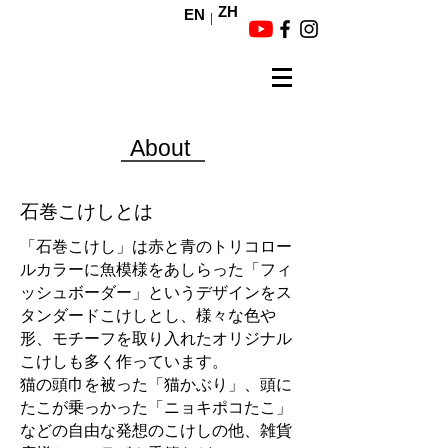
ZH
EN
About
​石巻こけしとは
「石巻こけし」は赤と青のトリコロー
ルカラーに魚模様をあしらった「フィ
ッシュボーダー」というデザインをス
タンダードこけしとし、様々な色や
形、モチーフを取り入れたオリジナル
こけしも多く作っています。
​猫の頭巾を被った「猫かぶり」、頭に
たこが乗っかった「ニョキポコたこ」
などの自由な発想のこけしの他、雑貨